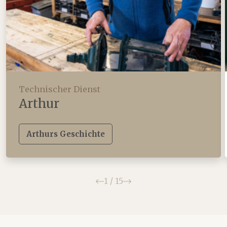
Technischer Dienst
Arthur
Arthurs Geschichte
Zurück
Weiter
1
/
15