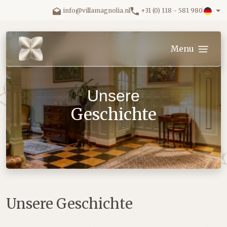
Direkt zum Inhalt gehen.
info@villamagnolia.nl
+31 (0) 118 - 581 980
Villa Magnolia logo
Menu
Unsere
Geschichte
Unsere Geschichte