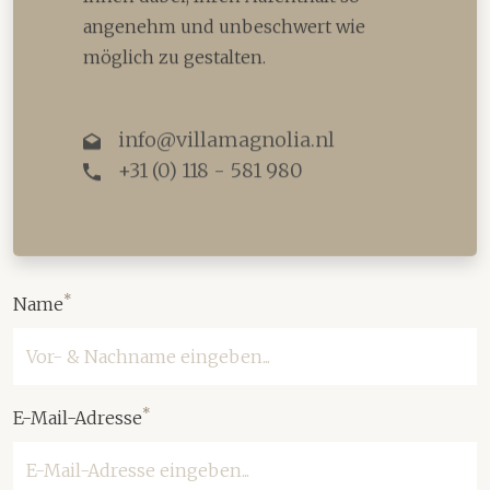
angenehm und unbeschwert wie
möglich zu gestalten.
info@villamagnolia.nl
+31 (0) 118 - 581 980
*
Name
*
E-Mail-Adresse