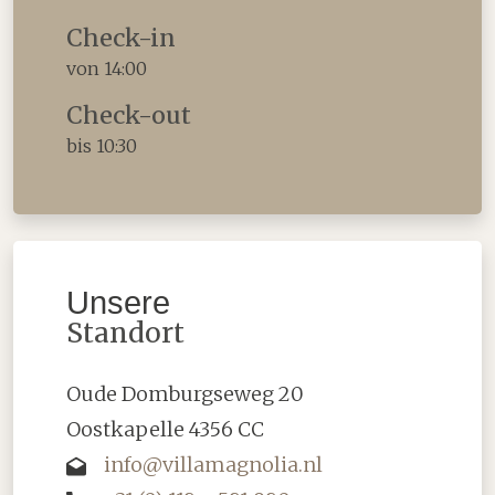
Check-in
von 14:00
Check-out
bis 10:30
Unsere
Standort
Oude Domburgseweg 20
Oostkapelle 4356 CC
info@villamagnolia.nl