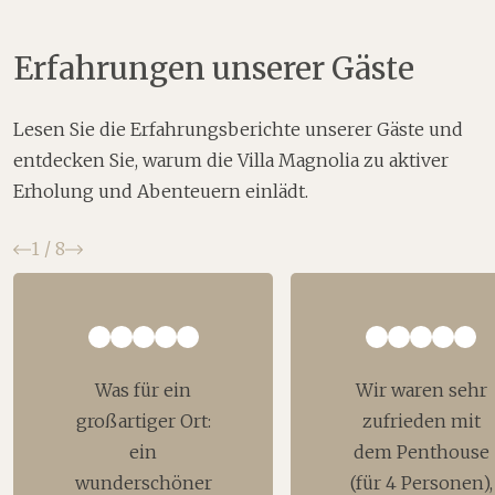
Erfahrungen unserer Gäste
Lesen Sie die Erfahrungsberichte unserer Gäste und
entdecken Sie, warum die Villa Magnolia zu aktiver
Erholung und Abenteuern einlädt.
Zurück
Weiter
1
/
8
Was für ein
Wir waren sehr
großartiger Ort:
zufrieden mit
ein
dem Penthouse
wunderschöner
(für 4 Personen),