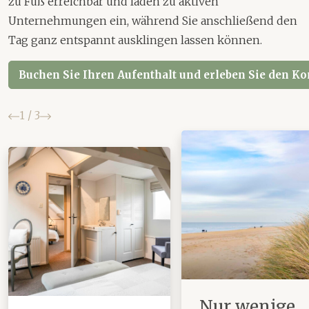
zu Fuß erreichbar und laden zu aktiven
Unternehmungen ein, während Sie anschließend den
Tag ganz entspannt ausklingen lassen können.
Buchen Sie Ihren Aufenthalt und erleben Sie den K
Zurück
Weiter
1
/
3
Nur wenige