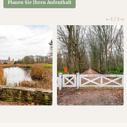
Planen Sie Ihren Aufenthalt
Zurück
W
1
/
3