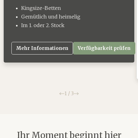
Kingsize-Betten
Gemütlich und heimelig
Im 1. oder 2. Stock
Mehr Informationen
Verfügbarkeit prüfen
Zurück
Weiter
1
/
3
Ihr Moment beginnt hier