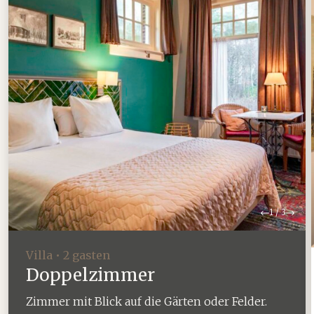
Zurück
Weit
1
/
3
Villa • 2 gasten
Doppelzimmer
Zimmer mit Blick auf die Gärten oder Felder.