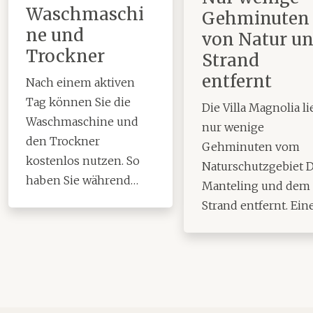
Waschmaschi
Gehminuten
ne und
von Natur u
Trockner
Strand
entfernt
Nach einem aktiven
Tag können Sie die
Die Villa Magnolia li
Waschmaschine und
nur wenige
den Trockner
Gehminuten vom
kostenlos nutzen. So
Naturschutzgebiet 
haben Sie während
Manteling und dem
Ihres Aufenthalts
Strand entfernt. Ein
immer saubere
wunderschöne
Kleidung.
Umgebung zum
Radfahren, Wandern
oder Joggen.