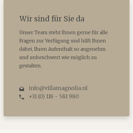
Wir sind für Sie da
Unser Team steht Ihnen gerne für alle
Fragen zur Verfügung und hilft Ihnen
dabei, Ihren Aufenthalt so angenehm
und unbeschwert wie möglich zu
gestalten.
info@villamagnolia.nl
+31 (0) 118 - 581 980