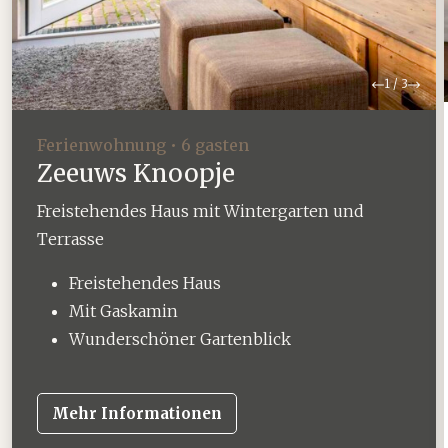
Zurück
Weit
1
/
3
Ferienwohnung • 6 gasten
Zeeuws Knoopje
Freistehendes Haus mit Wintergarten und
Terrasse
Freistehendes Haus
Mit Gaskamin
Wunderschöner Gartenblick
Mehr Informationen