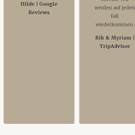
Hilde | Google
werden auf jede
Reviews
Fall
wiederkommen.
Rik & Myriam |
TripAdvisor