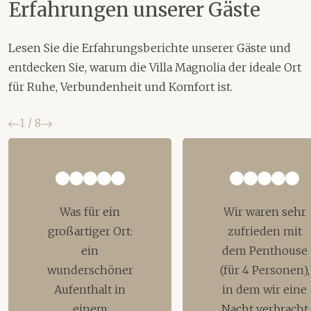
Erfahrungen unserer Gäste
Lesen Sie die Erfahrungsberichte unserer Gäste und
entdecken Sie, warum die Villa Magnolia der ideale Ort
für Ruhe, Verbundenheit und Komfort ist.
Zurück
Weiter
1
/
8
Was für ein
Wir waren sehr
großartiger Ort:
zufrieden mit
ein
dem Penthouse
wunderschöner
(für 4 Personen),
Aufenthalt in
in dem wir eine
einem
Nacht verbracht