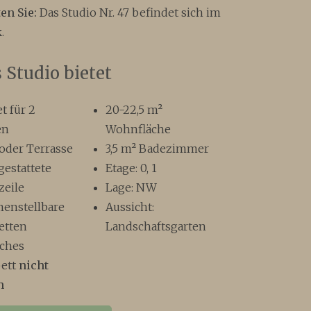
en Sie:
Das Studio Nr. 47 befindet sich im
.
 Studio bietet
t für 2
20-22,5 m²
en
Wohnfläche
oder Terrasse
3,5 m² Badezimmer
gestattete
Etage: 0, 1
zeile
Lage: NW
enstellbare
Aussicht:
etten
Landschaftsgarten
iches
bett
nicht
h