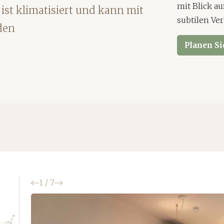
mit Blick a
 ist klimatisiert und kann mit
subtilen Ve
den
Planen Si
Zurück
Weiter
1
/
7