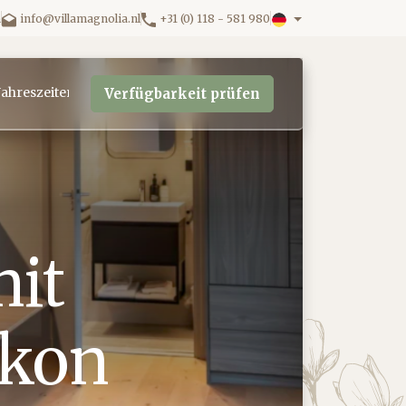
n
info@villamagnolia.nl
+31 (0) 118 - 581 980
Jahreszeiten
Verfügbarkeit prüfen
mit
lkon