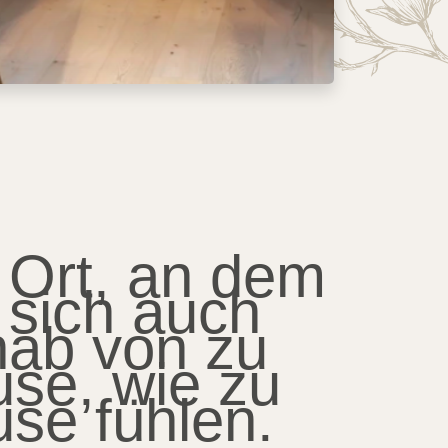
 Ort, an dem
 sich auch
nab von zu
se, wie zu
se fühlen.