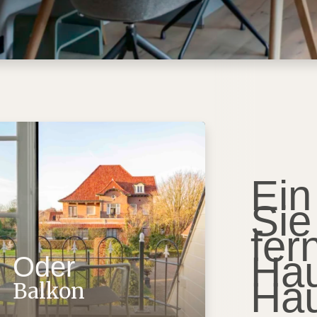
Ein
Sie
fer
Hau
Oder
Hau
Balkon