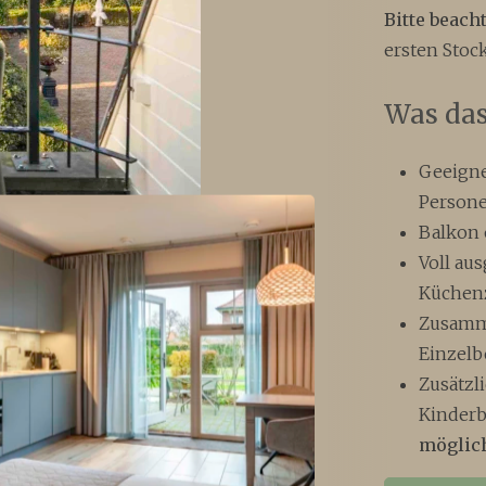
Bitte beacht
ersten Stock
Was das
Geeigne
Person
Balkon 
Voll aus
Küchen
Zusamm
Einzelb
Zusätzl
Kinder
möglic