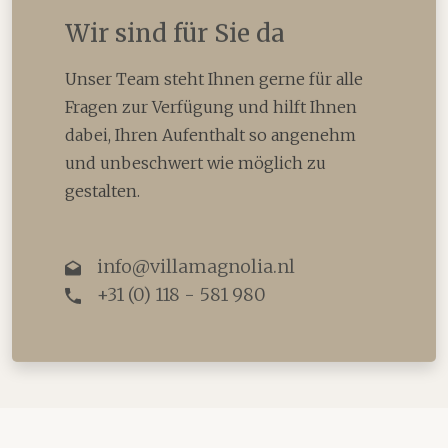
Wir sind für Sie da
Unser Team steht Ihnen gerne für alle
Fragen zur Verfügung und hilft Ihnen
dabei, Ihren Aufenthalt so angenehm
und unbeschwert wie möglich zu
gestalten.
info@villamagnolia.nl
+31 (0) 118 - 581 980