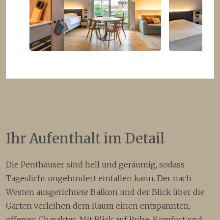
Ihr Aufenthalt im Detail
Die Penthäuser sind hell und geräumig, sodass
Tageslicht ungehindert einfallen kann. Der nach
Westen ausgerichtete Balkon und der Blick über die
Gärten verleihen dem Raum einen entspannten,
offenen Charakter. Mit Blick auf Ruhe, Komfort und