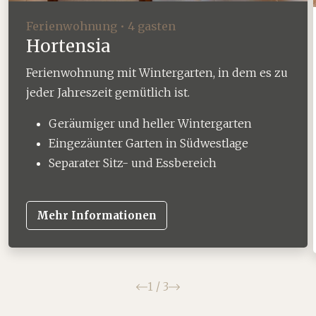
Ferienwohnung • 4 gasten
Hortensia
Ferienwohnung mit Wintergarten, in dem es zu
jeder Jahreszeit gemütlich ist.
Geräumiger und heller Wintergarten
Eingezäunter Garten in Südwestlage
Separater Sitz- und Essbereich
Mehr Informationen
Zurück
Weiter
1
/
3