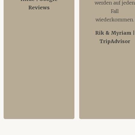
werden auf jede
Reviews
Fall
wiederkommen.
Rik & Myriam |
TripAdvisor