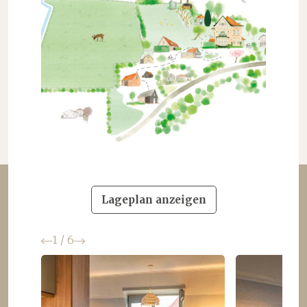
Lageplan anzeigen
Zurück
Weiter
1
/
6