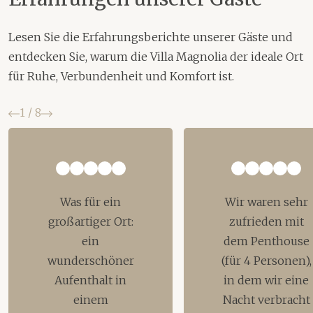
Lesen Sie die Erfahrungsberichte unserer Gäste und
entdecken Sie, warum die Villa Magnolia der ideale Ort
für Ruhe, Verbundenheit und Komfort ist.
Zurück
Weiter
1
/
8
Was für ein
Wir waren sehr
großartiger Ort:
zufrieden mit
ein
dem Penthouse
wunderschöner
(für 4 Personen),
Aufenthalt in
in dem wir eine
einem
Nacht verbracht