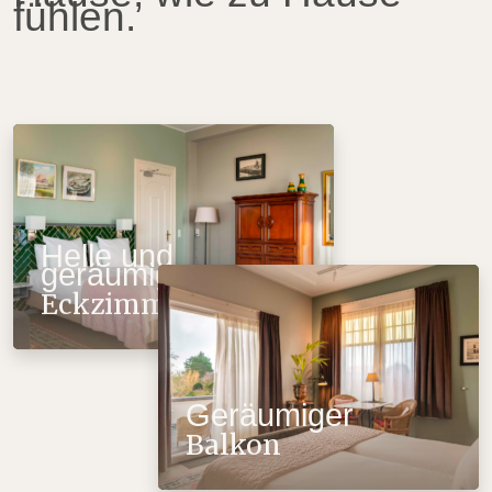
fühlen.
Helle und
geräumige
Eckzimmer
Geräumiger
Balkon