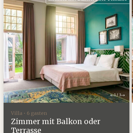
Zurück
Weit
1
/
3
Villa • 6 gasten
Zimmer mit Balkon oder
Terrasse