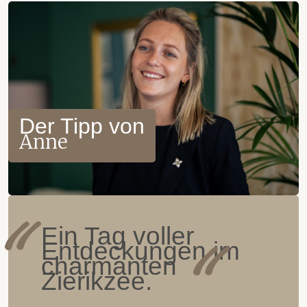
Der Tipp von
Anne
Ein Tag voller
Entdeckungen im
charmanten
Zierikzee.