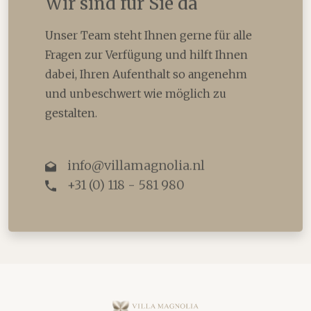
Wir sind für Sie da
Unser Team steht Ihnen gerne für alle
Fragen zur Verfügung und hilft Ihnen
dabei, Ihren Aufenthalt so angenehm
und unbeschwert wie möglich zu
gestalten.
info@villamagnolia.nl
+31 (0) 118 - 581 980
Villa Magnolia