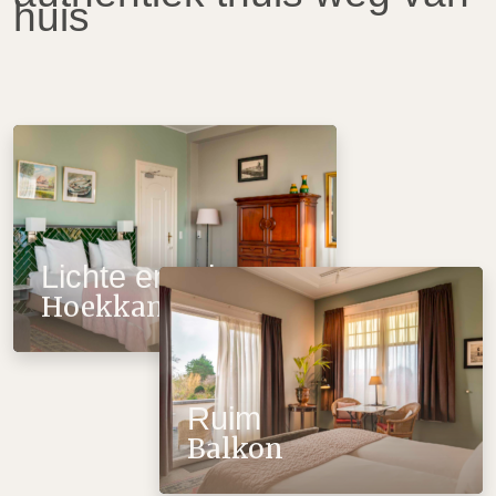
huis
Lichte en ruime
Hoekkamers
Ruim
Balkon