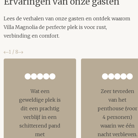
Ervaringen van onze gasten
Lees de verhalen van onze gasten en ontdek waarom
Villa Magnolia de perfecte plek is voor rust,
verbinding en comfort.
Vorige
Volgende
1
/
8
Wat een
Zeer tevreden
geweldige plek is
van het
dit: een prachtig
penthouse (voor
verblijf in een
4 personen)
schitterend pand
waarin we één
met
nacht verbleven.