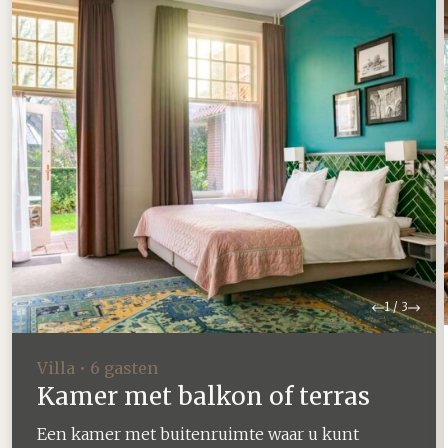
Vorige
Volg
1
/
3
Villa • 6 gasten
Kamer met balkon of terras
Een kamer met buitenruimte waar u kunt