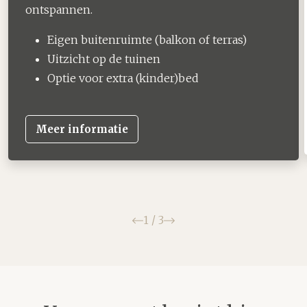
ontspannen.
Eigen buitenruimte (balkon of terras)
Uitzicht op de tuinen
Optie voor extra (kinder)bed
Meer informatie
Vorige
Volgende
1
/
3