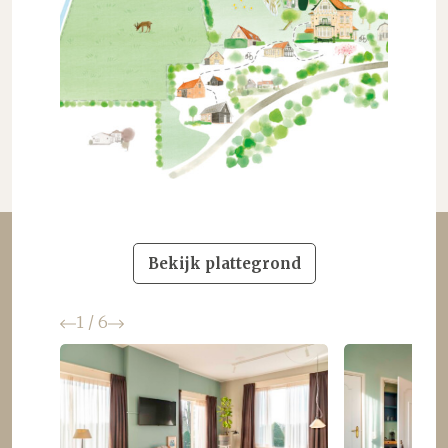
Bekijk plattegrond
Vorige
Volgende
1
/
6