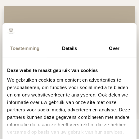
We are here for you
Our team is ready to answer all your
Toestemming
Details
Over
questions and help you make your stay
as pleasant and carefree as possible.
Deze website maakt gebruik van cookies
We gebruiken cookies om content en advertenties te
info@villamagnolia.nl
personaliseren, om functies voor social media te bieden
+31 (0) 118 - 581 980
en om ons websiteverkeer te analyseren. Ook delen we
informatie over uw gebruik van onze site met onze
partners voor social media, adverteren en analyse. Deze
partners kunnen deze gegevens combineren met andere
informatie die u aan ze heeft verstrekt of die ze hebben
verzameld op basis van uw gebruik van hun services.
Villa Magnolia