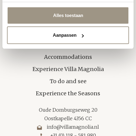
Follow us on social media:
Alles toestaan
Aanpassen
Our Story
Accommodations
Experience Villa Magnolia
To do and see
Experience the Seasons
Oude Domburgseweg 20
Oostkapelle 4356 CC
info@villamagnolia.nl
+31 (0) 118 - 581 980