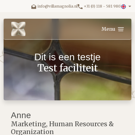
Skip to main content.
info@villamagnolia.nl
+31 (0) 118 - 581 980
Villa Magnolia logo
Menu
Dit is een testje
Test faciliteit
Anne
Marketing, Human Resources &
Organization