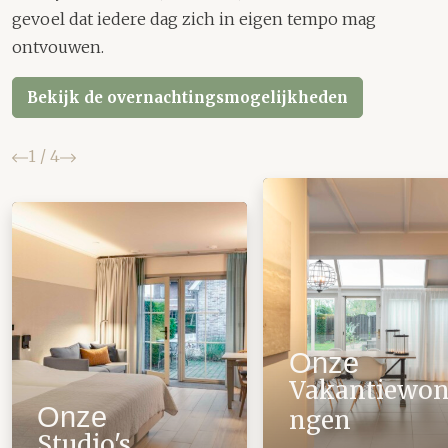
gevoel dat iedere dag zich in eigen tempo mag
ontvouwen.
Bekijk de overnachtingsmogelijkheden
Vorige
Volgende
1
/
4
Vakantiewoningen
Studio's
Onze
Vakantiewon
Onze
ngen
Studio's