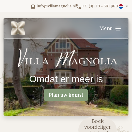
Ga direct naar inhoud.
info@villamagnolia.nl
+31 (0) 118 - 581 980
Villa Magnolia logo
Menu
Omdat er meer is
Plan uw komst
Boek
voordeliger