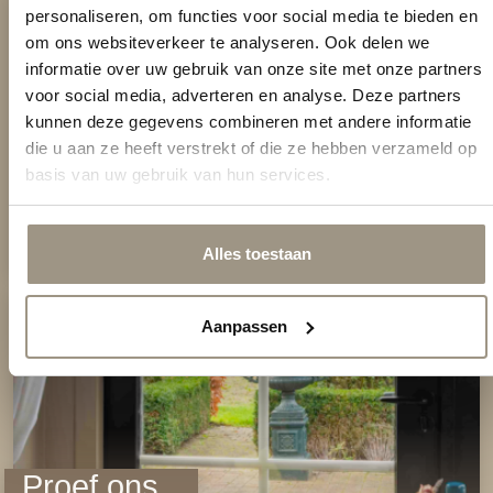
personaliseren, om functies voor social media te bieden en
om ons websiteverkeer te analyseren. Ook delen we
informatie over uw gebruik van onze site met onze partners
Beleef
voor social media, adverteren en analyse. Deze partners
De seizoenen
kunnen deze gegevens combineren met andere informatie
die u aan ze heeft verstrekt of die ze hebben verzameld op
Ervaar de seizoenen van Zeeland in hun
basis van uw gebruik van hun services.
natuurlijke charme.
Meer informatie
Alles toestaan
Ontbijt
Aanpassen
Proef ons