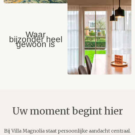
Iets anders
moois
Waar
bijzonder heel
gewoon is
Uw moment begint hier
Bij Villa Magnolia staat persoonlijke aandacht centraal.