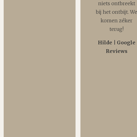
niets ontbreekt
bij het ontbijt. W
komen zéker
terug!
Hilde | Google
Reviews