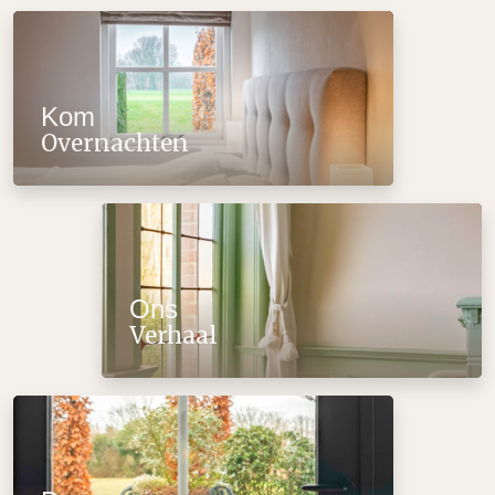
Overnachten
Kom
Overnachten
Verhaal
Ons
Verhaal
en beleven