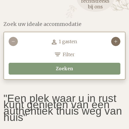
rechtstreeks
bij ons
Zoek uw ideale accommodatie
1 gasten
Filter
Zoeken
"Een plek waar u in rust
kunt genieten van een
authentiek thuis weg van
huis"