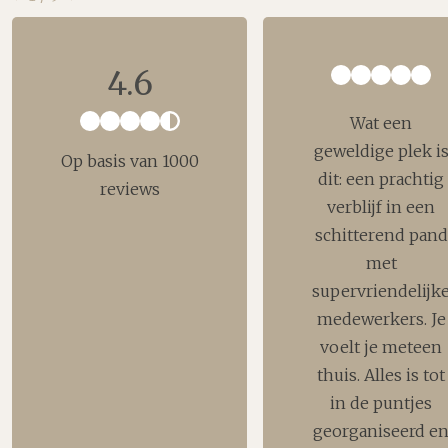
4.6
Wat een
geweldige plek i
Op basis van 1000
dit: een prachtig
reviews
verblijf in een
schitterend pand
met
supervriendelijk
medewerkers. Je
voelt je meteen
thuis. Alles is tot
in de puntjes
georganiseerd e