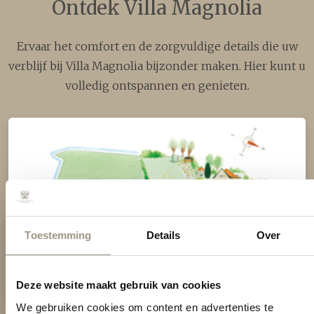
Ontdek Villa Magnolia
Ervaar het comfort en de zorgvuldige details die uw
verblijf bij Villa Magnolia bijzonder maken. Hier kunt u
volledig ontspannen en genieten.
Onze plattegrond
Toestemming
Details
Over
Bekijk
Onze plattegrond
Deze website maakt gebruik van cookies
We gebruiken cookies om content en advertenties te