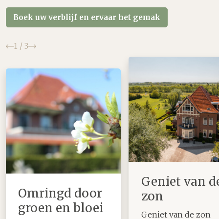
Boek uw verblijf en ervaar het gemak
Vorige
Volgende
1
/
3
Geniet van d
Omringd door
zon
groen en bloei
Geniet van de zon