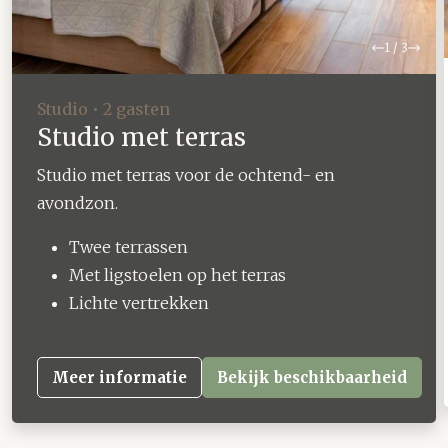
Vorige
Volg
1
/
3
Studio • 2 gasten
Studio met terras
Studio met terras voor de ochtend- en
avondzon.
Twee terrassen
Met ligstoelen op het terras
Lichte vertrekken
Meer informatie
Bekijk beschikbaarheid