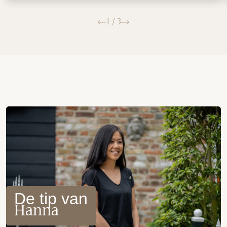
Vorige
Volgende
1
/
3
De tip van
Hanna