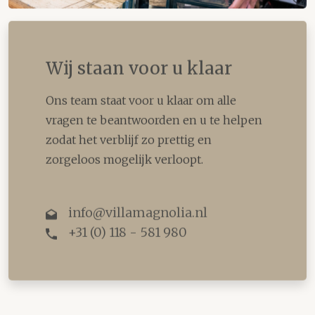
Wij staan voor u klaar
Ons team staat voor u klaar om alle
vragen te beantwoorden en u te helpen
zodat het verblijf zo prettig en
zorgeloos mogelijk verloopt.
info@villamagnolia.nl
+31 (0) 118 - 581 980