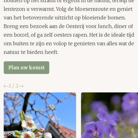
houden op het strand of ergens in de natuur, terwijl de
lentezon u verwarmt. Volg de bloesemroute en geniet
van het betoverende uitzicht op bloeiende bomen.
Breng een bezoek aan de Oesterij voor lunch, diner of
een borrel, of ga zelf oesters rapen. Het is de ideale tijd
om buiten te zijn en volop te genieten van alles wat de
natuur te bieden heeft.
Plan uw komst
Vorige
Volgende
1
/
2