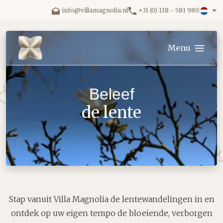
Ga direct naar inhoud.
info@villamagnolia.nl
+31 (0) 118 - 581 980
Villa Magnolia logo
Menu
Beleef
de lente
Stap vanuit Villa Magnolia de lentewandelingen in en
ontdek op uw eigen tempo de bloeiende, verborgen