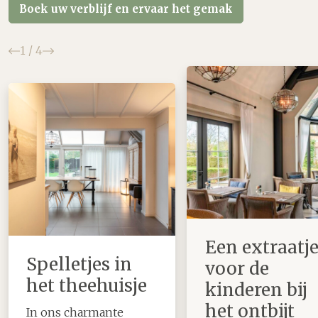
Boek uw verblijf en ervaar het gemak
Vorige
Volgende
1
/
4
Een extraatj
Spelletjes in
voor de
het theehuisje
kinderen bij
het ontbijt
In ons charmante