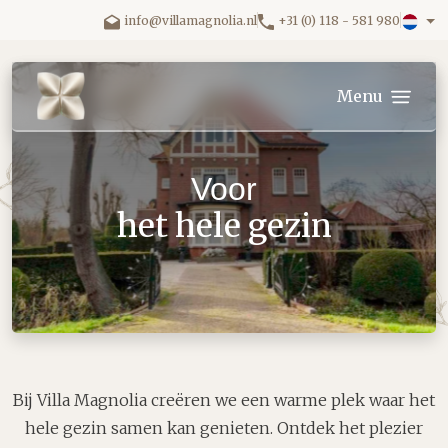
Ga direct naar inhoud.
info@villamagnolia.nl
+31 (0) 118 - 581 980
Villa Magnolia logo
Menu
Voor
het hele gezin
Bij Villa Magnolia creëren we een warme plek waar het
hele gezin samen kan genieten. Ontdek het plezier