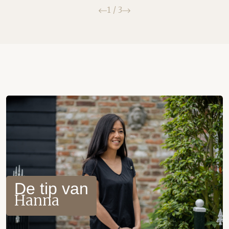
Vorige
Volgende
1
/
3
De tip van
Hanna