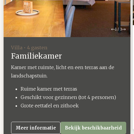
Vorige
Volg
1
/
3
Villa • 4 gasten
Familiekamer
Kamer met ruimte, licht en een terras aan de
landschapstuin.
Ruime kamer met terras
Geschikt voor gezinnen (tot 4 personen)
Grote eettafel en zithoek
Meer informatie
Bekijk beschikbaarheid