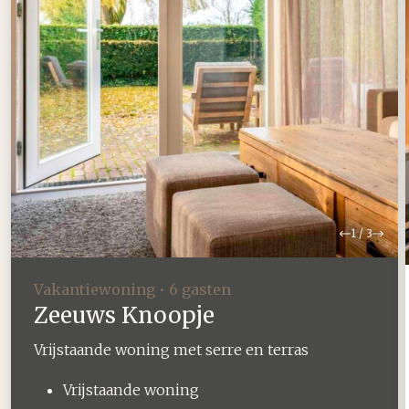
Vorige
Volg
1
/
3
Vakantiewoning • 6 gasten
Zeeuws Knoopje
Vrijstaande woning met serre en terras
Vrijstaande woning