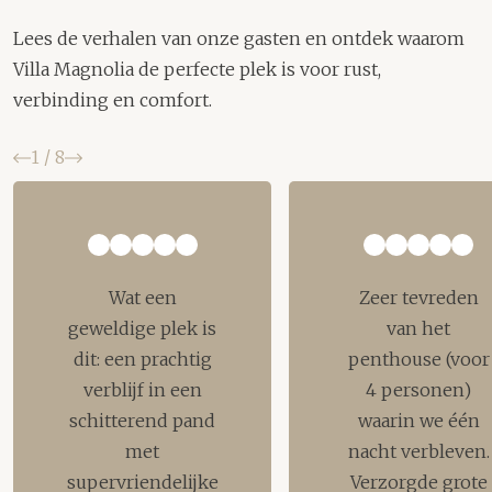
Lees de verhalen van onze gasten en ontdek waarom
Villa Magnolia de perfecte plek is voor rust,
verbinding en comfort.
Vorige
Volgende
1
/
8
Wat een
Zeer tevreden
geweldige plek is
van het
dit: een prachtig
penthouse (voor
verblijf in een
4 personen)
schitterend pand
waarin we één
met
nacht verbleven.
supervriendelijke
Verzorgde grote