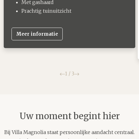
Met gashaard
Prachtig tuinuitzicht
Meer informatie
Vorige
Volgende
1
/
3
Uw moment begint hier
Bij Villa Magnolia staat persoonlijke aandacht centraal.