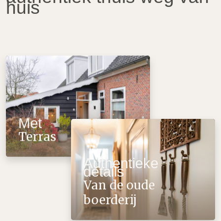
huis
Met
Terras
Authentieke
details
Van de oude
boerderij