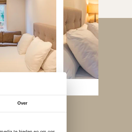
Over
 media te bieden en om ons