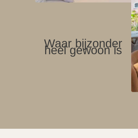
Waar bijzonder
heel gewoon is