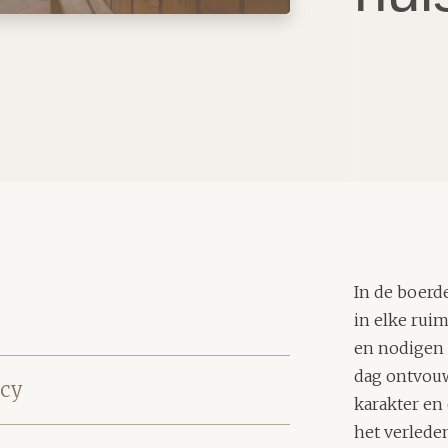
In de boerd
in elke rui
en nodigen 
dag ontvouw
acy
karakter en
het verleden