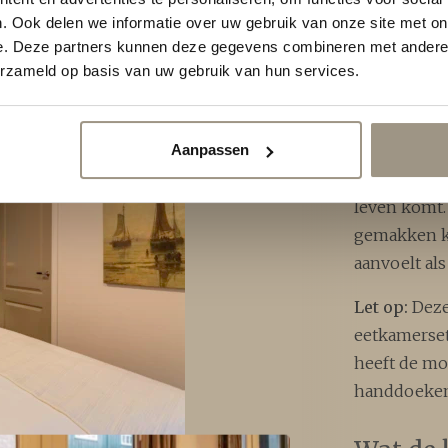
. Ook delen we informatie over uw gebruik van onze site met on
e. Deze partners kunnen deze gegevens combineren met andere i
erzameld op basis van uw gebruik van hun services.
Uw ve
De kamer bi
Aanpassen
sfeer waarin
leven komt.
gemakken k
aanvoelt al
Let op:
Deze
eetkamerset
heeft de mo
handdoeken 