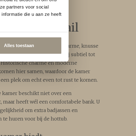
ze partners voor social
nformatie die u aan ze heeft
rblijf in detail
edt rust en comfort in een warme, knusse
Alles toestaan
 het karakter van de boerderij subtiel tot
 Historische charme en moderne
omen hier samen, waardoor de kamer
s een plek om echt even tot rust te komen.
 kamer beschikt niet over een
, maar heeft wél een comfortabele bank. U
gelijkheid om extra badjassen en
te huren voor bij de hottub.