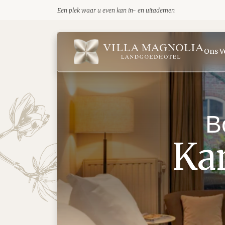
Ga direct naar inhoud.
Een plek waar u even kan in- en uitademen
Villa Magnolia logo
Ons V
B
Kam