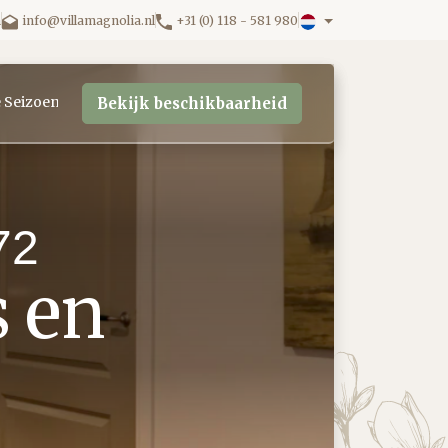
n
info@villamagnolia.nl
+31 (0) 118 - 581 980
e Seizoenen
Bekijk beschikbaarheid
72
s en