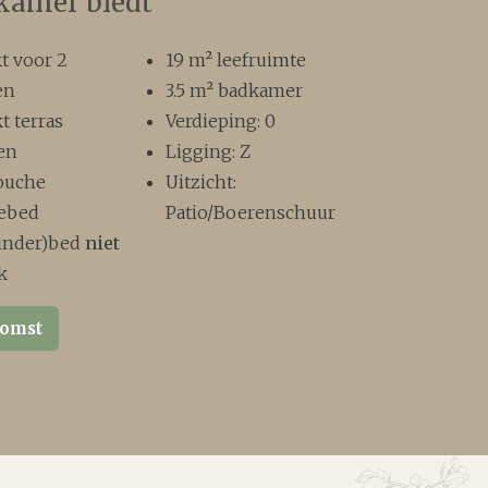
kamer biedt
t voor 2
19 m² leefruimte
en
3.5 m² badkamer
t terras
Verdieping: 0
en
Ligging: Z
ouche
Uitzicht:
zebed
Patio/Boerenschuur
kinder)bed
niet
k
komst