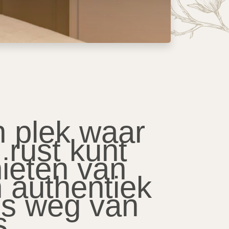
 plek waar
n rust kunt
ieten van
 authentiek
is weg van
s