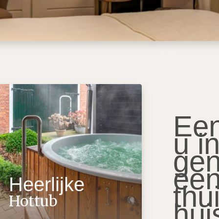
Een
u i
gen
een
Heerlijke
thu
Hottub
hui