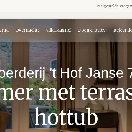
Veelgestelde vrage
erhaal
Overnachten
Villa Magnolia
Doen & Beleven
Beleef d
oerderij 't Hof Janse 
er met terra
hottub