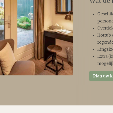
Wat de 
Geschik
person
Overdek
Hottub 
regend
Kingsi
Extra (
mogelij
Plan uw 